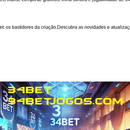
et: os bastidores da criação.Descubra as novidades e atualiza