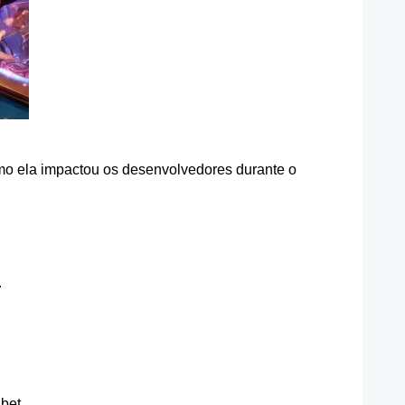
omo ela impactou os desenvolvedores durante o
.
4bet