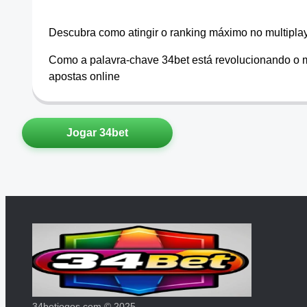
Descubra como atingir o ranking máximo no multiplay
Como a palavra-chave 34bet está revolucionando o 
apostas online
Jogar 34bet
34betjogos.com © 2025