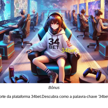
Bônus
rte da plataforma 34bet.Descubra como a palavra-chave '34be