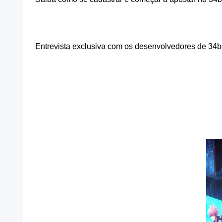
Entrevista exclusiva com os desenvolvedores de 34b