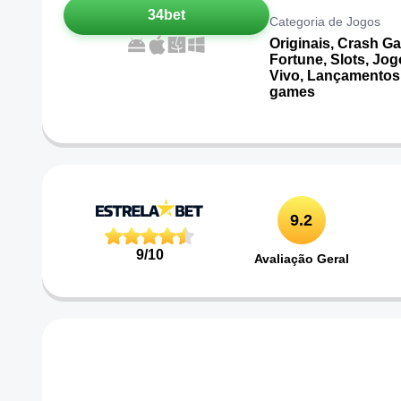
34bet
Categoria de Jogos
Originais, Crash G
Fortune, Slots, Jo
Vivo, Lançamentos,
games
Avaliação geral Jogadores Profissionais
9.2
9/10
Avaliação Geral
Informações básicas sobre Estrela Bet cassino