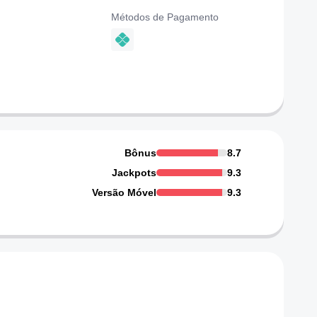
Métodos de Pagamento
Bônus
8.7
Jackpots
9.3
Versão Móvel
9.3